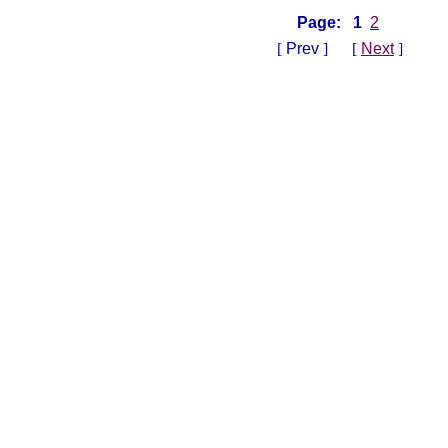
Page:
1
2
[
Prev
] [
Next
]